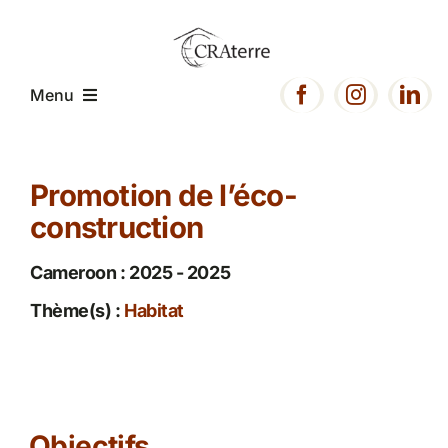
Passer
au
contenu
Menu
Accueil
Promotion de l’éco-
construction
Présentation
Cameroon : 2025 - 2025
Expertise
Thème(s) :
Habitat
Projets
Ressources
Objectifs