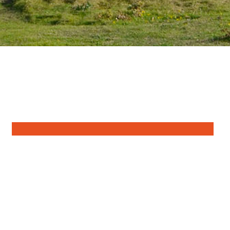
De nombreux projets à
travers tous les
continents