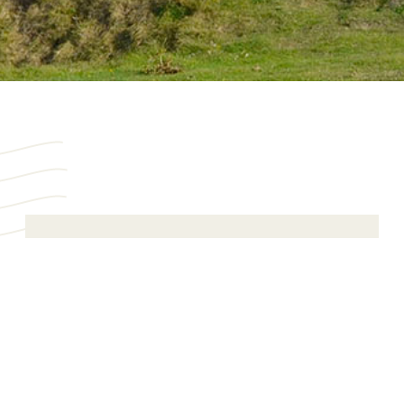
Conservation et gestion
des patrimoines
1
architecturaux en terre
Constitution des bases