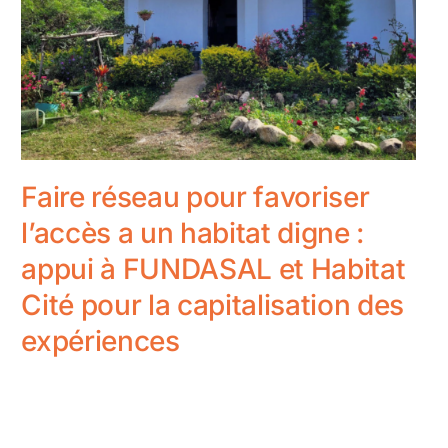
Faire réseau pour favoriser
l’accès a un habitat digne :
appui à FUNDASAL et Habitat
Cité pour la capitalisation des
expériences