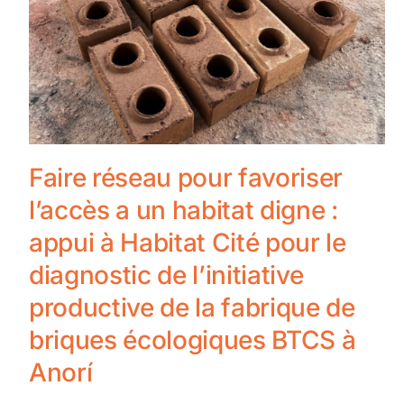
Faire réseau pour favoriser
l’accès a un habitat digne :
appui à Habitat Cité pour le
diagnostic de l’initiative
productive de la fabrique de
briques écologiques BTCS à
Anorí