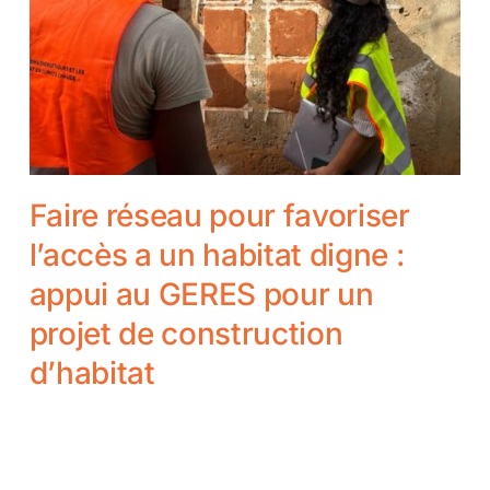
Faire réseau pour favoriser
l’accès a un habitat digne :
appui au GERES pour un
projet de construction
d’habitat