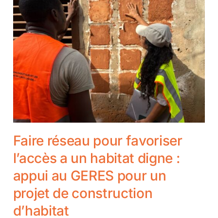
Faire réseau pour favoriser
l’accès a un habitat digne :
appui au GERES pour un
projet de construction
d’habitat