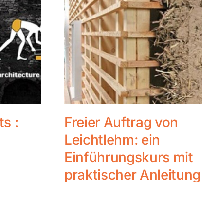
ts :
Freier Auftrag von
Leichtlehm: ein
Einführungskurs mit
praktischer Anleitung