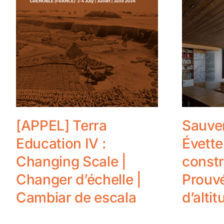
[APPEL] Terra
Sauver
Education IV :
Évette
Changing Scale |
constr
Changer d’échelle |
Prouv
Cambiar de escala
d’altit