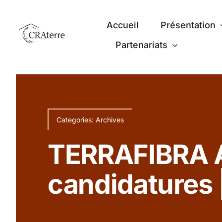
Passer
au
Accueil
Présentation
contenu
Partenariats
Categories:
Archives
TERRAFIBRA A
candidatures 