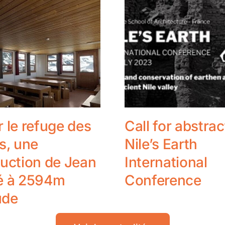
 le refuge des
Call for abstrac
s, une
Nile’s Earth
uction de Jean
International
é à 2594m
Conference
ude