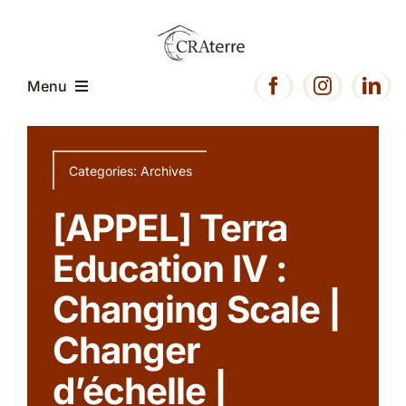
Passer
au
contenu
Menu
Accueil
Categories:
Archives
Présentation
[APPEL] Terra
Education IV :
Expertise
Changing Scale |
Projets
Changer
d’échelle |
Ressources