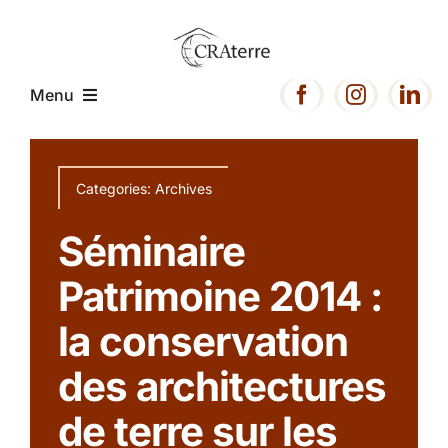
Passer
au
contenu
Menu
Accueil
Categories:
Archives
Présentation
Séminaire
Patrimoine 2014 :
Expertise
la conservation
Projets
des architectures
de terre sur les
Ressources