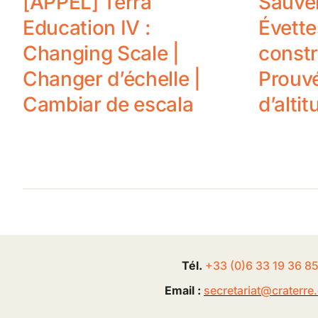
[APPEL] Terra
Sauver
Education IV :
Évette
Changing Scale |
constr
Changer d’échelle |
Prouv
Cambiar de escala
d’altit
Tél.
+33 (0
)
6
33 19 36 8
Email :
secretariat@
craterre