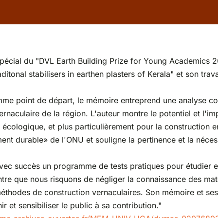
ix spécial du "DVL Earth Building Prize for Young Academics
aditonal stabilisers in earthen plasters of Kerala" et son tra
mme point de départ, le mémoire entreprend une analyse comp
vernaculaire de la région. L'auteur montre le potentiel et l'im
cologique, et plus particulièrement pour la construction en 
ent durable» de l'ONU et souligne la pertinence et la néces
vec succès un programme de tests pratiques pour étudier et
ontre que nous risquons de négliger la connaissance des maté
méthodes de construction vernaculaires. Son mémoire et ses
r et sensibiliser le public à sa contribution."