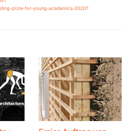
3v1
lding-prize-for-young-academics-2020?