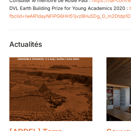
Consulter le mémoire de Rosie Paul :
https://hal-con
DVL Earth Building Prize for Young Academics 2020 :
fbclid=IwAR1dayNFiPG6HH51jvzBHu5Dg_D_m2Dtdp
Actualités