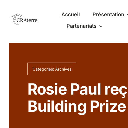
Passer
au
Accueil
Présentation
contenu
Partenariats
Categories:
Archives
Rosie Paul reç
Building Priz