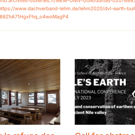
fremo.archives-ouvertes.fr/MEM-UNIV-UGA/dumas-0207689
https://www.dachverband-lehm.de/lehm2020/dvl-earth-bui
1D88ZhA71HgxFhq_o4woMagP4