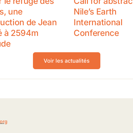
 le refuge des
Call for abstrac
s, une
Nile’s Earth
uction de Jean
International
é à 2594m
Conference
ude
Voir les actualités
5
.org