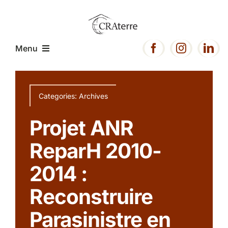
Passer
au
contenu
Menu
Accueil
Categories:
Archives
Présentation
Projet ANR
ReparH 2010-
Expertise
2014 :
Projets
Reconstruire
Parasinistre en
Ressources