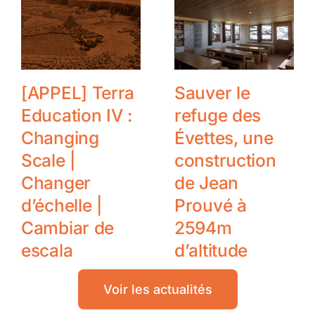
[APPEL] Terra
Sauver le
Education IV :
refuge des
Changing
Évettes, une
Scale |
construction
Changer
de Jean
d’échelle |
Prouvé à
Cambiar de
2594m
escala
d’altitude
Voir les actualités