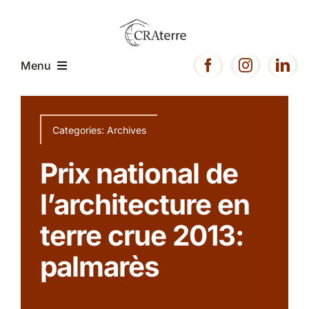
Passer
au
contenu
Menu
Accueil
Categories:
Archives
Présentation
Prix national de
l’architecture en
Expertise
terre crue 2013:
Projets
palmarès
Ressources