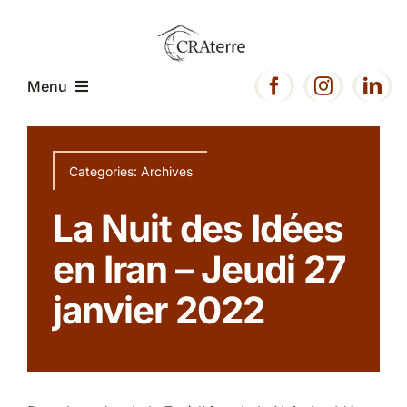
Passer
au
contenu
Menu
Accueil
Categories:
Archives
Présentation
La Nuit des Idées
en Iran – Jeudi 27
Expertise
janvier 2022
Projets
Ressources