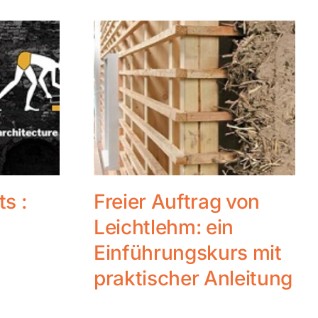
ts :
Freier Auftrag von
Leichtlehm: ein
Einführungskurs mit
praktischer Anleitung