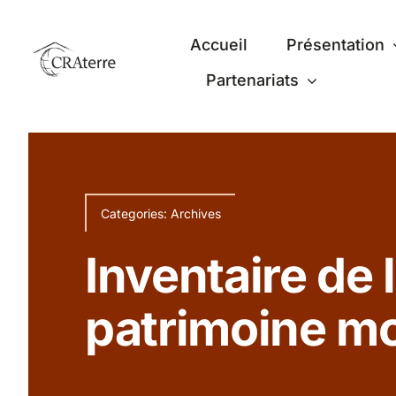
Passer
au
Accueil
Présentation
contenu
Partenariats
Categories:
Archives
Inventaire de 
patrimoine mo