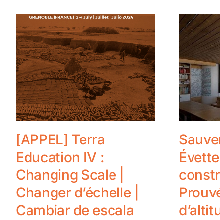
[APPEL] Terra
Sauver
Education IV :
Évette
Changing Scale |
constr
Changer d’échelle |
Prouv
Cambiar de escala
d’altit