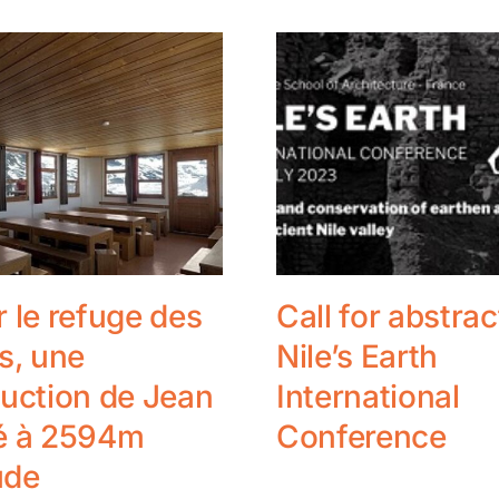
 le refuge des
Call for abstrac
s, une
Nile’s Earth
uction de Jean
International
é à 2594m
Conference
ude