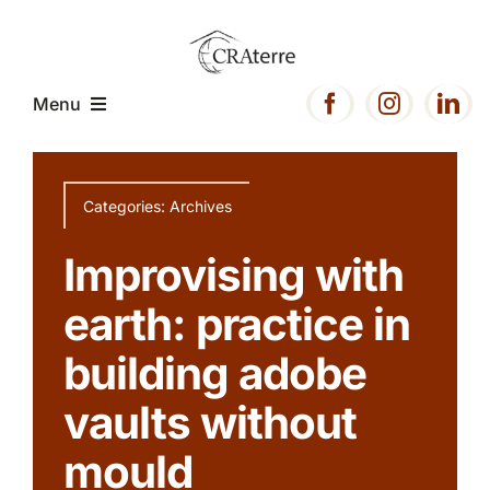
Passer
au
contenu
Menu
Accueil
Categories:
Archives
Présentation
Improvising with
earth: practice in
Expertise
building adobe
Projets
vaults without
mould
Ressources