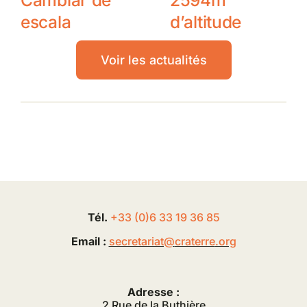
Cambiar de
2594m
escala
d’altitude
Voir les actualités
Tél.
+33 (0
)
6
33 19 36 85
Email :
secretariat@
craterre
.org
Adresse :
2 Rue de la Buthière