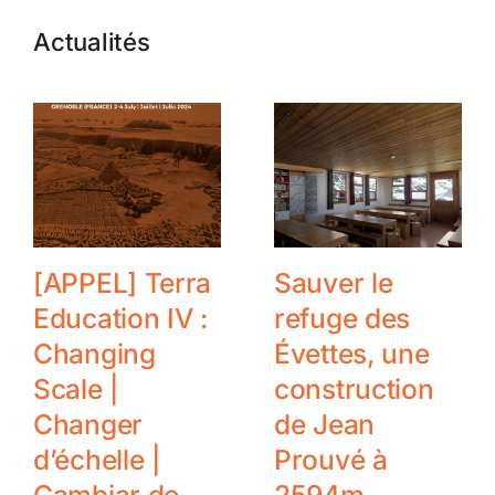
Actualités
[APPEL] Terra
Sauver le
Education IV :
refuge des
Changing
Évettes, une
Scale |
construction
Changer
de Jean
d’échelle |
Prouvé à