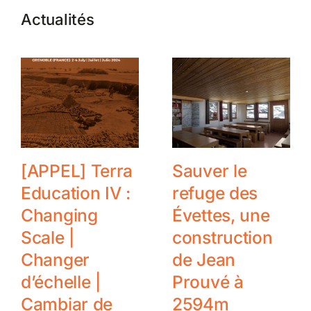
Actualités
[APPEL] Terra
Sauver le
Education IV :
refuge des
Changing
Évettes, une
Scale |
construction
Changer
de Jean
d’échelle |
Prouvé à
Cambiar de
2594m