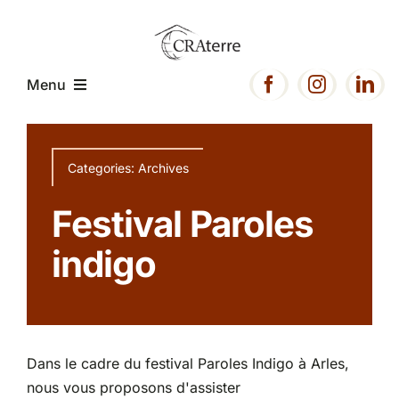
Passer
au
contenu
Menu
Accueil
Categories:
Archives
Présentation
Festival Paroles
indigo
Expertise
Projets
Dans le cadre du festival Paroles Indigo à Arles,
Ressources
nous vous proposons d'assister