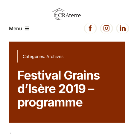
Passer
au
contenu
Menu
Accueil
Categories:
Archives
Présentation
Festival Grains
d’Isère 2019 –
Expertise
programme
Projets
Ressources