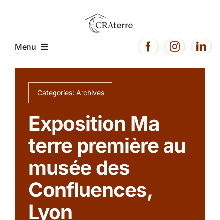
Passer
au
contenu
Menu
Accueil
Categories:
Archives
Présentation
Exposition Ma
terre première au
Expertise
musée des
Projets
Confluences,
Lyon
Ressources