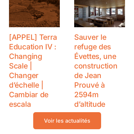
[APPEL] Terra
Sauver le
Education IV :
refuge des
Changing
Évettes, une
Scale |
construction
Changer
de Jean
d’échelle |
Prouvé à
Cambiar de
2594m
escala
d’altitude
Voir les actualités