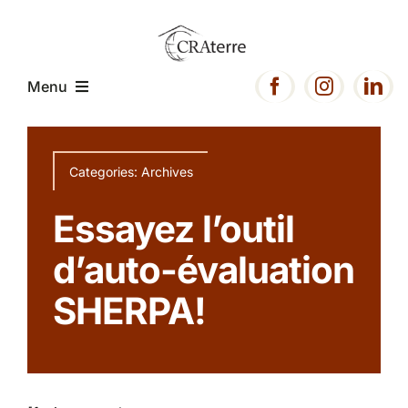
Passer
au
contenu
Menu
Accueil
Categories:
Archives
Présentation
Essayez l’outil
d’auto-évaluation
Expertise
SHERPA!
Projets
Ressources