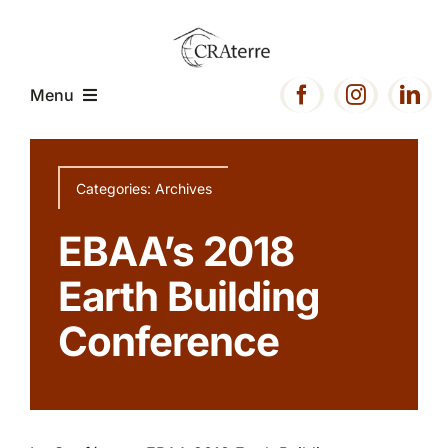
Passer
au
contenu
Menu
Accueil
Categories:
Archives
Présentation
EBAA’s 2018
Earth Building
Expertise
Conference
Projets
Ressources