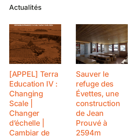
Actualités
[APPEL] Terra
Sauver le
Education IV :
refuge des
Changing
Évettes, une
Scale |
construction
Changer
de Jean
d’échelle |
Prouvé à
Cambiar de
2594m