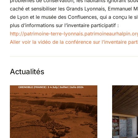
problèmes de conservation, les habitants ignorant souve
caché et sensibiliser les Grands Lyonnais, Emmanuel Mil
de Lyon et le musée des Confluences, qui a conçu le site 
plus d’informations sur l’inventaire participatif :
http://
patrimoine-terre-lyonnais.p
atrimoineaurhalpin.or
Aller voir la vidéo de la conférence sur l’inventaire parti
Actualités