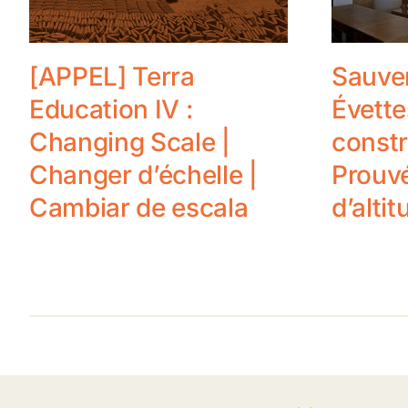
[APPEL] Terra
Sauver
Education IV :
Évette
Changing Scale |
constr
Changer d’échelle |
Prouv
Cambiar de escala
d’altit