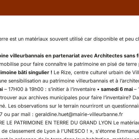
erre est un matériaux souvent utilisé car disponible et peu
ine villeurbannais en partenariat avec Architectes sans fr
se mobilise pour faire connaître le patrimoine en pisé de te
oine bâti singulier !
Le Rize, centre culturel urbain de Vil
 une sensibilisation au patrimoine villeurbannais et à l’archite
ai
– 17H00 à 19h00 : s’initier à l’inventaire
• samedi 6 mai
– 
trouver aux archives municipales pour faire l’inventaire? Da
nné. Les observations sur le terrain nourriront un questionnai
 17 ou par mail : geraldine.huet@mairie-vill
eurbanne.fr
LE PATRIMOINE EN TERRE DU GRAND LYON Le matériau est
sier de classement de Lyon à l'UNESCO ! », s'étonne Emman