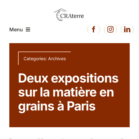
Passer
au
contenu
Menu
Accueil
Categories:
Archives
Présentation
Deux expositions
sur la matière en
Expertise
grains à Paris
Projets
Ressources