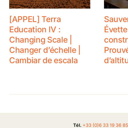
[APPEL] Terra
Sauver
Education IV :
Évette
Changing Scale |
constr
Changer d’échelle |
Prouv
Cambiar de escala
d’altit
Tél.
+33 (0
)
6
33 19 36 8