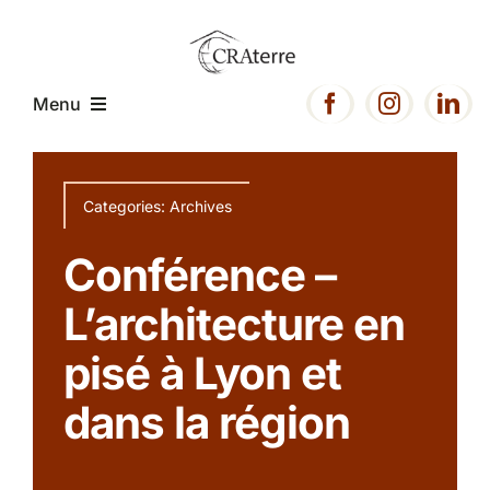
Passer
au
contenu
Menu
Accueil
Categories:
Archives
Présentation
Conférence –
L’architecture en
Expertise
pisé à Lyon et
Projets
dans la région
Ressources