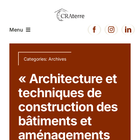
Passer
au
contenu
Menu
Accueil
Categories:
Archives
Présentation
« Architecture et
techniques de
Expertise
construction des
Projets
bâtiments et
aménagements
Ressources