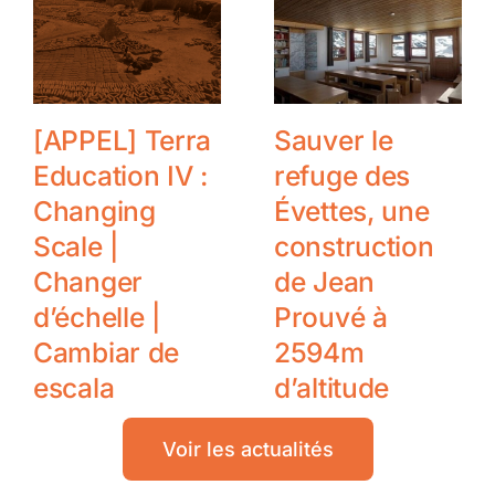
[APPEL] Terra
Sauver le
Education IV :
refuge des
Changing
Évettes, une
Scale |
construction
Changer
de Jean
d’échelle |
Prouvé à
Cambiar de
2594m
escala
d’altitude
Voir les actualités