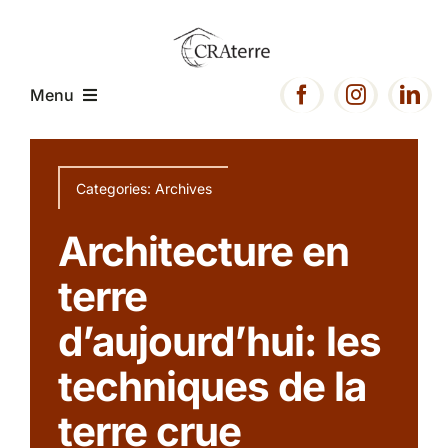
Passer
au
contenu
Menu
Accueil
Categories:
Archives
Présentation
Architecture en
terre
Expertise
d’aujourd’hui: les
Projets
techniques de la
terre crue
Ressources