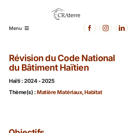
Passer
au
contenu
Menu
Accueil
Révision du Code National
du Bâtiment Haïtien
Présentation
Haïti : 2024 - 2025
Expertise
Thème(s) :
Matière Matériaux, Habitat
Projets
Ressources
Objectifs