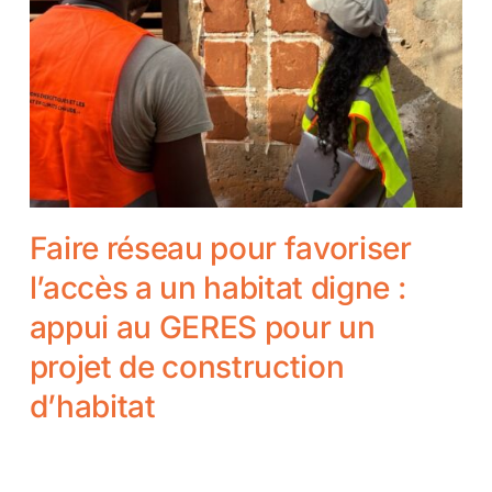
Faire réseau pour favoriser
l’accès a un habitat digne :
appui au GERES pour un
projet de construction
d’habitat