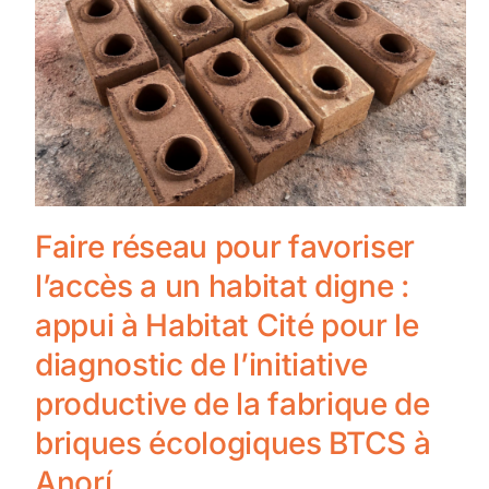
Faire réseau pour favoriser
l’accès a un habitat digne :
appui à Habitat Cité pour le
diagnostic de l’initiative
productive de la fabrique de
briques écologiques BTCS à
Anorí