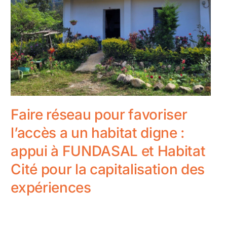
Faire réseau pour favoriser
l’accès a un habitat digne :
appui à FUNDASAL et Habitat
Cité pour la capitalisation des
expériences