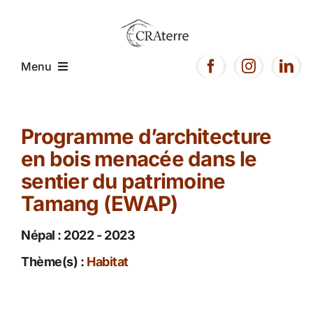
Passer
au
contenu
Menu
Accueil
Programme d’architecture
en bois menacée dans le
Présentation
sentier du patrimoine
Tamang (EWAP)
Expertise
Népal : 2022 - 2023
Projets
Thème(s) :
Habitat
Ressources