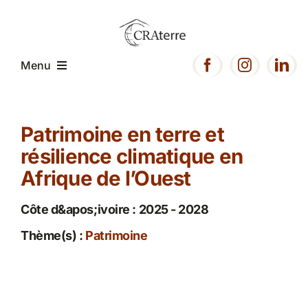
Passer
au
contenu
Menu
Accueil
Patrimoine en terre et
résilience climatique en
Présentation
Afrique de l’Ouest
Expertise
Côte d&apos;ivoire : 2025 - 2028
Thème(s) :
Patrimoine
Projets
Ressources