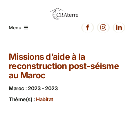
Passer
au
contenu
Menu
Accueil
Missions d’aide à la
reconstruction post-séisme
Présentation
au Maroc
Expertise
Maroc : 2023 - 2023
Thème(s) :
Habitat
Projets
Ressources