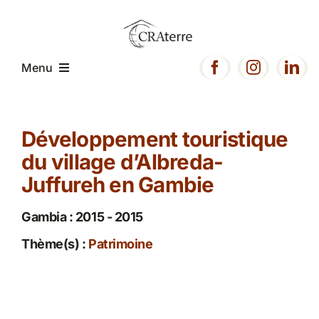
Passer
au
contenu
Menu
Accueil
Développement touristique
du village d’Albreda-
Présentation
Juffureh en Gambie
Expertise
Gambia : 2015 - 2015
Thème(s) :
Patrimoine
Projets
Ressources