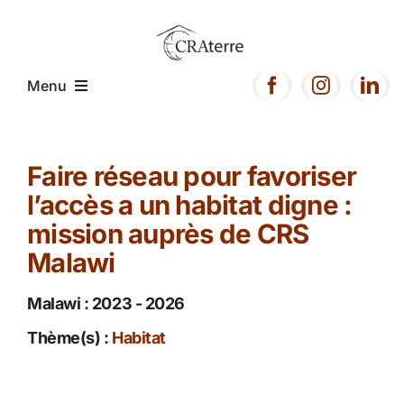
Passer
au
contenu
Menu
Accueil
Faire réseau pour favoriser
l’accès a un habitat digne :
Présentation
mission auprès de CRS
Malawi
Expertise
Malawi : 2023 - 2026
Projets
Thème(s) :
Habitat
Ressources