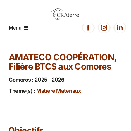
Passer
au
contenu
Menu
Accueil
AMATECO COOPÉRATION,
Filière BTCS aux Comores
Présentation
Comoros : 2025 - 2026
Expertise
Thème(s) :
Matière Matériaux
Projets
Ressources
Objectifs