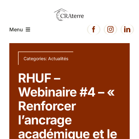
Passer
au
contenu
Menu
Accueil
Categories:
Actualités
Présentation
RHUF –
Webinaire #4 – «
Expertise
Renforcer
Projets
l’ancrage
académique et le
Ressources