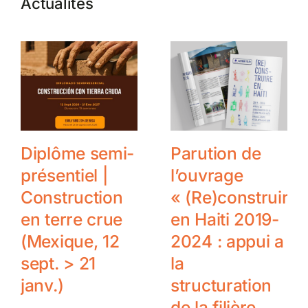
Actualités
Diplôme semi-
Parution de
présentiel |
l’ouvrage
Construction
« (Re)construire
en terre crue
en Haiti 2019-
(Mexique, 12
2024 : appui a
sept. > 21
la
janv.)
structuration
de la filière