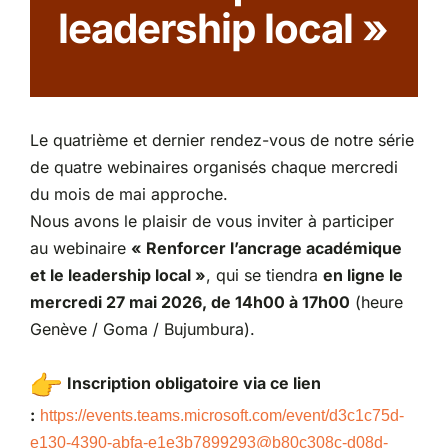
leadership local »
Partenariats
Le quatrième et dernier rendez-vous de notre série
de quatre webinaires organisés chaque mercredi
du mois de mai approche.
Nous avons le plaisir de vous inviter à participer
au webinaire
« Renforcer l’ancrage académique
et le leadership local »
, qui se tiendra
en ligne le
mercredi 27 mai 2026, de 14h00 à 17h00
(heure
Genève / Goma / Bujumbura).
Inscription obligatoire via ce lien
:
https://events.teams.
microsoft.com/event/d3c1c75d-
e130-4390-abfa-e1e3b7899293@
b80c308c-d08d-