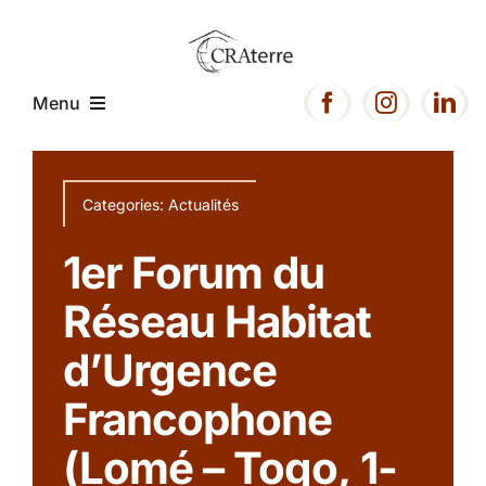
Passer
au
contenu
Menu
Accueil
Categories:
Actualités
Présentation
1er Forum du
Réseau Habitat
Expertise
d’Urgence
Projets
Francophone
(Lomé – Togo, 1-
Ressources