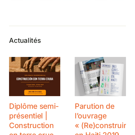
Actualités
Diplôme semi-
Parution de
présentiel |
l’ouvrage
Construction
« (Re)construire
en terre crue
en Haiti 2019-