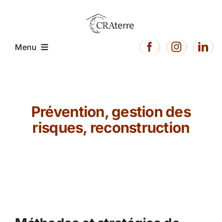
Passer
au
contenu
Menu
Accueil
Prévention, gestion des
Présentation
risques, reconstruction
Expertise
Projets
Ressources