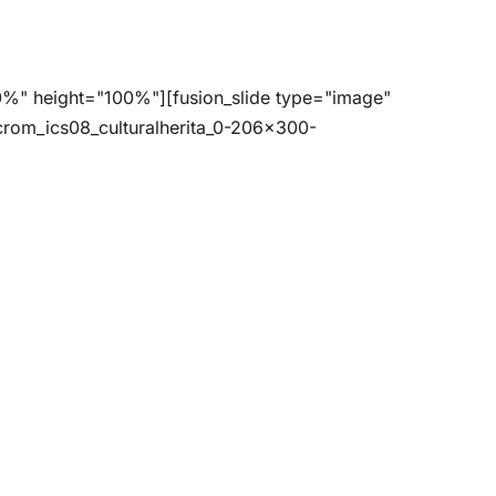
"100%" height="100%"][fusion_slide type="image"
ccrom_ics08_culturalherita_0-206x300-