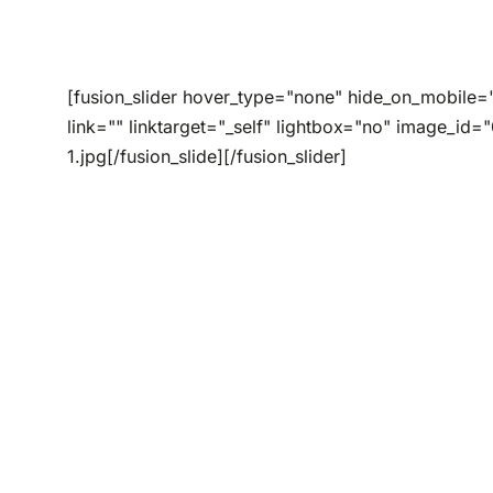
[fusion_slider hover_type="none" hide_on_mobile="s
link="" linktarget="_self" lightbox="no" image_id=
1.jpg[/fusion_slide][/fusion_slider]