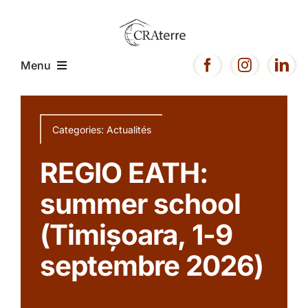
Passer
au
contenu
Menu
Accueil
Categories:
Actualités
Présentation
REGIO EATH:
summer school
Expertise
(Timișoara, 1-9
Projets
septembre 2026)
Ressources