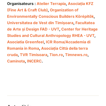
Organisateurs :
Atelier Terrapia
,
Asociația KFZ
(Fine Art & Craft Club)
,
Organization of
Environmentally Conscious Builders Körépítők
,
Universitatea de Vest din Timișoara
,
Facultatea
de Arte și Design FAD - UVT
,
Center for Heritage
Studies and Cultural Anthropology RHEA - UVT
,
Asociatia Greenfeel
,
ICR Roma/Accademia di
Romania in Roma
,
Asociația Città della terra
cruda
,
TVR Timisoara
,
Tion.ro
,
Timnews.ro
,
Caminota
,
INCERC
.