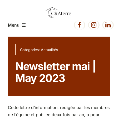
Passer
au
contenu
Menu
Accueil
Categories:
Actualités
Présentation
Newsletter mai |
May 2023
Expertise
Projets
Cette lettre d’information, rédigée par les membres
Ressources
de l’équipe et publiée deux fois par an, a pour