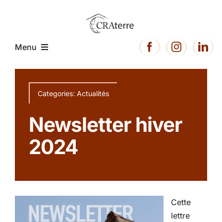
Passer
au
contenu
Menu
Accueil
Categories:
Actualités
Présentation
Newsletter hiver
2024
Expertise
Projets
Cette
Ressources
lettre