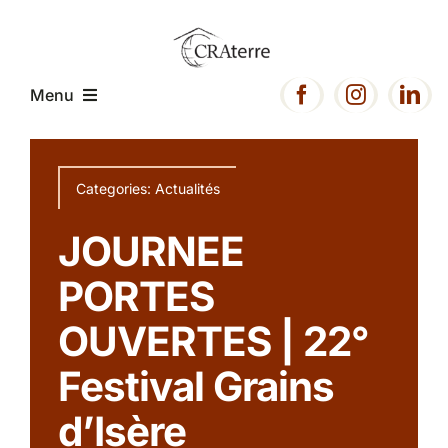
Passer
au
contenu
Menu
Accueil
Categories:
Actualités
Présentation
JOURNEE
PORTES
Expertise
OUVERTES | 22°
Projets
Festival Grains
d’Isère
Ressources