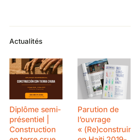
Actualités
Diplôme semi-
Parution de
présentiel |
l’ouvrage
Construction
« (Re)construire
en terre crue
en Haiti 2019-