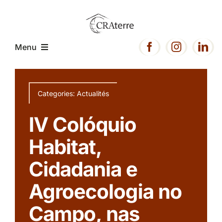
Passer
au
contenu
Menu
Accueil
Categories:
Actualités
Présentation
IV Colóquio
Habitat,
Expertise
Cidadania e
Projets
Agroecologia no
Campo, nas
Ressources