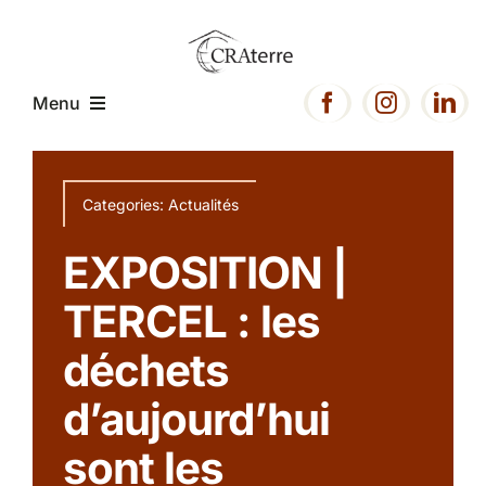
Passer
au
contenu
Menu
Accueil
Categories:
Actualités
Présentation
EXPOSITION |
TERCEL : les
Expertise
déchets
Projets
d’aujourd’hui
sont les
Ressources