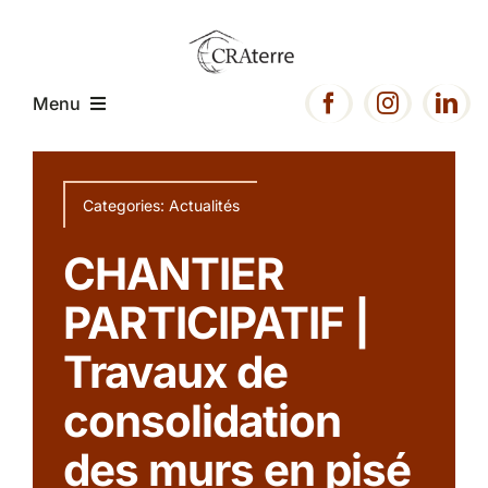
Passer
au
contenu
Menu
Accueil
Categories:
Actualités
Présentation
CHANTIER
PARTICIPATIF |
Expertise
Travaux de
Projets
consolidation
des murs en pisé
Ressources