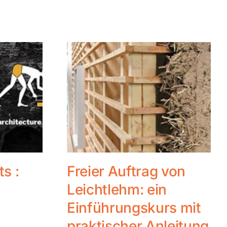
ts :
Freier Auftrag von
Leichtlehm: ein
Einführungskurs mit
praktischer Anleitung