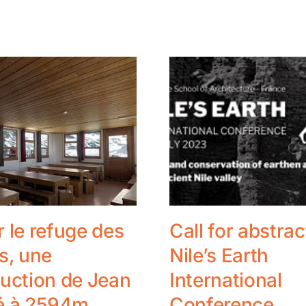
 le refuge des
Call for abstrac
s, une
Nile’s Earth
uction de Jean
International
é à 2594m
Conference