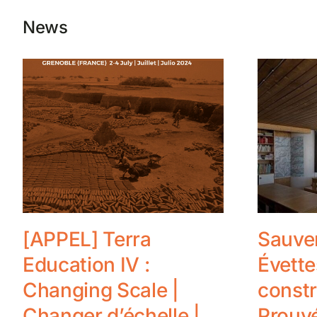
News
[APPEL] Terra
Sauver
Education IV :
Évette
Changing Scale |
constr
Changer d’échelle |
Prouv