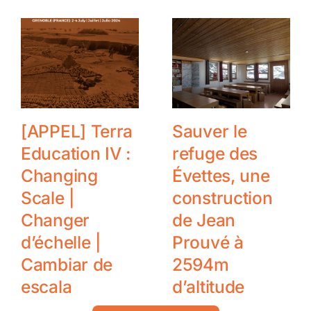
Partnerships
[APPEL] Terra
Sauver le
Education IV :
refuge des
Changing
Évettes, une
Scale |
construction
Changer
de Jean
d’échelle |
Prouvé à
Cambiar de
2594m
escala
d’altitude