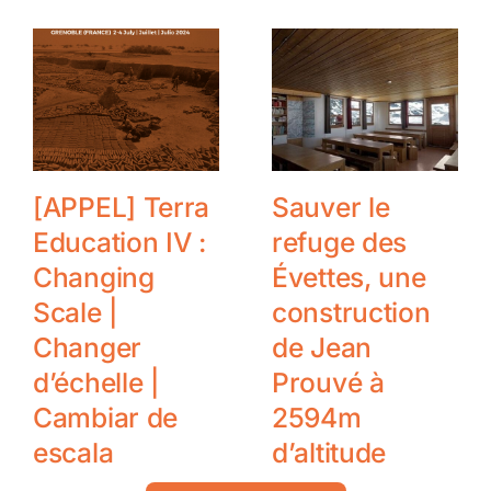
Partnerships
[APPEL] Terra
Sauver le
Education IV :
refuge des
Changing
Évettes, une
Scale |
construction
Changer
de Jean
d’échelle |
Prouvé à
Cambiar de
2594m
escala
d’altitude